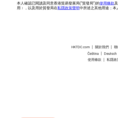
本人確認已閱讀及同意香港貿易發展局(“貿發局”)的
使用條款
及
用﹞，以及用於貿發局在
私隱政策聲明
中所述之其他用途；本
HKTDC.com
關於我們
聯
Čeština
Deutsch
使用條款
私隱政