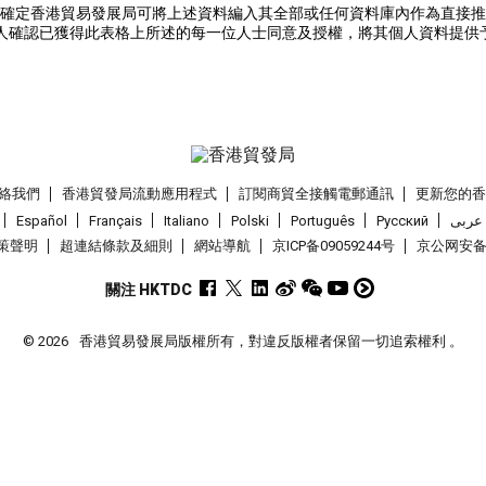
確定香港貿易發展局可將上述資料編入其全部或任何資料庫內作為直接推
人確認已獲得此表格上所述的每一位人士同意及授權，將其個人資料提供
絡我們
香港貿發局流動應用程式
訂閱商貿全接觸電郵通訊
更新您的
Español
Français
Italiano
Polski
Português
Pусский
عربى
策聲明
超連結條款及細則
網站導航
京ICP备09059244号
京公网安备 1
關注 HKTDC
© 2026
香港貿易發展局版權所有，對違反版權者保留一切追索權利 。