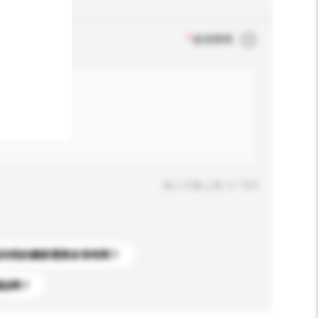
*
必須填寫
輸入字數上限: 0 / 500
送到我的國家需要多長時間？
標誌嗎？