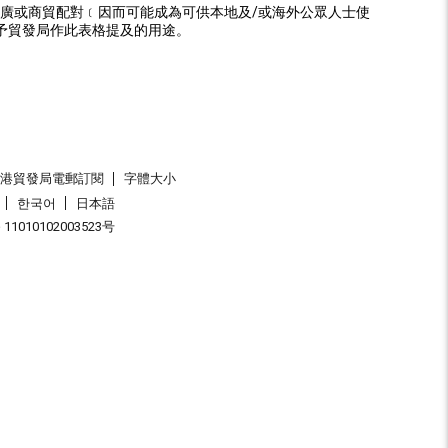
廣或商貿配對﹝因而可能成為可供本地及/或海外公眾人士使
予貿發局作此表格提及的用途。
香港貿發局電郵訂閱
字體大小
한국어
日本語
1010102003523号