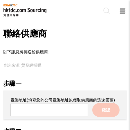
聯絡供應商
以下訊息將傳送給供應商:
查詢來源:
貿發網採購
步驟一
電郵地址
(填寫您的公司電郵地址以獲取供應商的迅速回覆)
確認