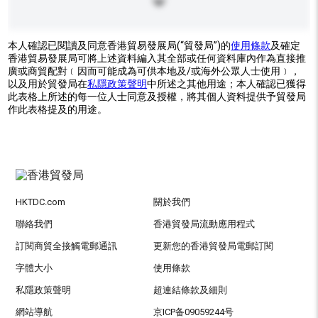
本人確認已閱讀及同意香港貿易發展局(“貿發局”)的
使用條款
及確定
香港貿易發展局可將上述資料編入其全部或任何資料庫內作為直接推
廣或商貿配對﹝因而可能成為可供本地及/或海外公眾人士使用﹞，
以及用於貿發局在
私隱政策聲明
中所述之其他用途；本人確認已獲得
此表格上所述的每一位人士同意及授權，將其個人資料提供予貿發局
作此表格提及的用途。
HKTDC.com
關於我們
聯絡我們
香港貿發局流動應用程式
訂閱商貿全接觸電郵通訊
更新您的香港貿發局電郵訂閱
字體大小
使用條款
私隱政策聲明
超連結條款及細則
網站導航
京ICP备09059244号