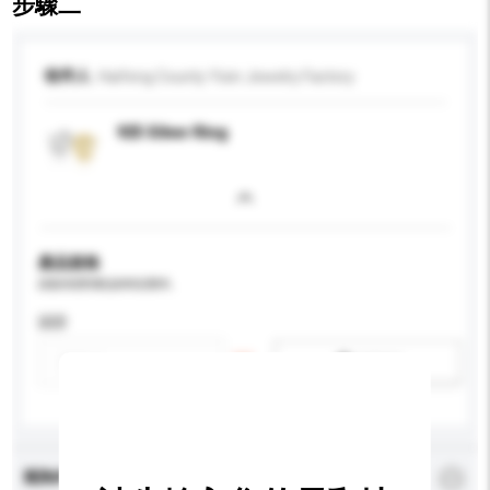
步驟二
收件人
Haifeng County Yixin Jewelry Factory
925 Silver Ring
產品規格
請提供您對產品的特定要求。
認證
新增/刪除選項
查詢內容
*
必須填寫