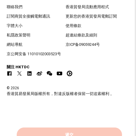
聯絡我們
香港貿發局流動應用程式
訂閱商貿全接觸電郵通訊
更新您的香港貿發局電郵訂閱
字體大小
使用條款
私隱政策聲明
超連結條款及細則
網站導航
京ICP备09059244号
京公网安备 11010102003523号
關注 HKTDC
© 2026
香港貿易發展局版權所有，對違反版權者保留一切追索權利 。
遞交