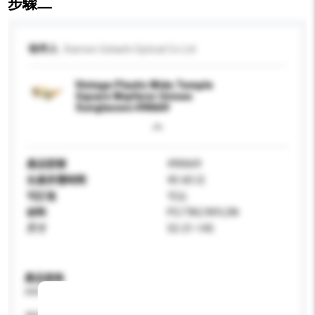
步驟二
收件人
Xiamen Gelashi Optical Co Ltd
Vintage Plastic Wide Temple
Square Wayfarer Unisex
Sunglasses 490669
產品型號
490669
生產所需時間
45-60 日
可訂造
可以
材料
PC/TAC/NYLON
尺寸
52-21-145
產品規格
請提供您對產品的特定要求。