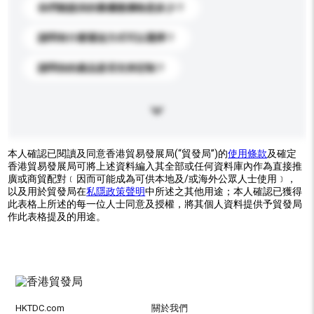
你們能提供的最優惠價格是多少？
請問有什麼運送方式可以選擇？
請問你的產品是否支持定制？
本人確認已閱讀及同意香港貿易發展局(“貿發局”)的
使用條款
及確定
香港貿易發展局可將上述資料編入其全部或任何資料庫內作為直接推
廣或商貿配對﹝因而可能成為可供本地及/或海外公眾人士使用﹞，
以及用於貿發局在
私隱政策聲明
中所述之其他用途；本人確認已獲得
此表格上所述的每一位人士同意及授權，將其個人資料提供予貿發局
作此表格提及的用途。
HKTDC.com
關於我們