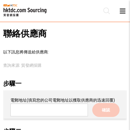
聯絡供應商
以下訊息將傳送給供應商:
查詢來源:
貿發網採購
步驟一
電郵地址
(填寫您的公司電郵地址以獲取供應商的迅速回覆)
確認