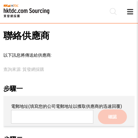
聯絡供應商
以下訊息將傳送給供應商:
查詢來源:
貿發網採購
步驟一
電郵地址
(填寫您的公司電郵地址以獲取供應商的迅速回覆)
確認