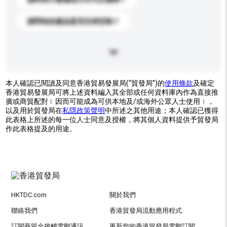
請問你的產品是否支持定制？
本人確認已閱讀及同意香港貿易發展局(“貿發局”)的
使用條款
及確定
香港貿易發展局可將上述資料編入其全部或任何資料庫內作為直接推
廣或商貿配對﹝因而可能成為可供本地及/或海外公眾人士使用﹞，
以及用於貿發局在
私隱政策聲明
中所述之其他用途；本人確認已獲得
此表格上所述的每一位人士同意及授權，將其個人資料提供予貿發局
作此表格提及的用途。
HKTDC.com
關於我們
聯絡我們
香港貿發局流動應用程式
訂閱商貿全接觸電郵通訊
更新您的香港貿發局電郵訂閱