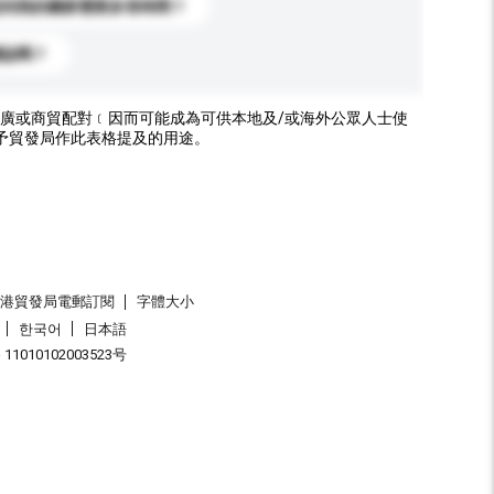
送到我的國家需要多長時間？
標誌嗎？
廣或商貿配對﹝因而可能成為可供本地及/或海外公眾人士使
予貿發局作此表格提及的用途。
香港貿發局電郵訂閱
字體大小
한국어
日本語
1010102003523号