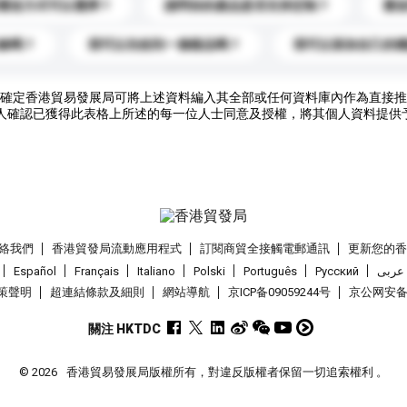
運送方式可以選擇？
請問你的產品是否支持定制？
運
錄嗎？
我可以先收到一個樣品嗎？
我可以添加自己的
確定香港貿易發展局可將上述資料編入其全部或任何資料庫內作為直接推
人確認已獲得此表格上所述的每一位人士同意及授權，將其個人資料提供
絡我們
香港貿發局流動應用程式
訂閱商貿全接觸電郵通訊
更新您的
Español
Français
Italiano
Polski
Português
Pусский
عربى
策聲明
超連結條款及細則
網站導航
京ICP备09059244号
京公网安备 1
關注 HKTDC
© 2026
香港貿易發展局版權所有，對違反版權者保留一切追索權利 。