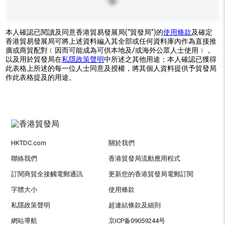
本人確認已閱讀及同意香港貿易發展局(“貿發局”)的
使用條款
及確定
香港貿易發展局可將上述資料編入其全部或任何資料庫內作為直接推
廣或商貿配對﹝因而可能成為可供本地及/或海外公眾人士使用﹞，
以及用於貿發局在
私隱政策聲明
中所述之其他用途；本人確認已獲得
此表格上所述的每一位人士同意及授權，將其個人資料提供予貿發局
作此表格提及的用途。
HKTDC.com
關於我們
聯絡我們
香港貿發局流動應用程式
訂閱商貿全接觸電郵通訊
更新您的香港貿發局電郵訂閱
字體大小
使用條款
私隱政策聲明
超連結條款及細則
網站導航
京ICP备09059244号