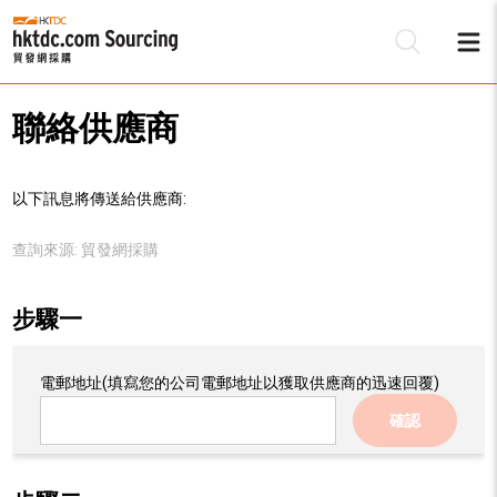
聯絡供應商
以下訊息將傳送給供應商:
查詢來源:
貿發網採購
步驟一
電郵地址
(填寫您的公司電郵地址以獲取供應商的迅速回覆)
確認