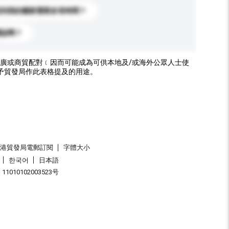
送到我的國家需要多長時間？
標誌嗎？
廣或商貿配對﹝因而可能成為可供本地及/或海外公眾人士使
予貿發局作此表格提及的用途。
香港貿發局電郵訂閱
字體大小
한국어
日本語
1010102003523号