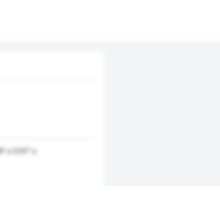
" x 5.91" x