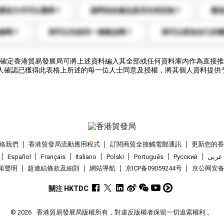
運送方式可以選擇？
請問你的產品是否支持定制？
運
錄嗎？
我可以先收到一個樣品嗎？
我可以添加自己的
確定香港貿易發展局可將上述資料編入其全部或任何資料庫內作為直接推
人確認已獲得此表格上所述的每一位人士同意及授權，將其個人資料提供
絡我們
香港貿發局流動應用程式
訂閱商貿全接觸電郵通訊
更新您的
Español
Français
Italiano
Polski
Português
Pусский
عربى
策聲明
超連結條款及細則
網站導航
京ICP备09059244号
京公网安备 1
關注 HKTDC
© 2026
香港貿易發展局版權所有，對違反版權者保留一切追索權利 。