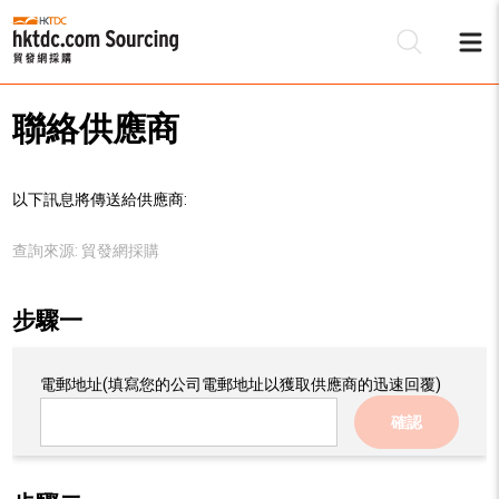
聯絡供應商
以下訊息將傳送給供應商:
查詢來源:
貿發網採購
步驟一
電郵地址
(填寫您的公司電郵地址以獲取供應商的迅速回覆)
確認