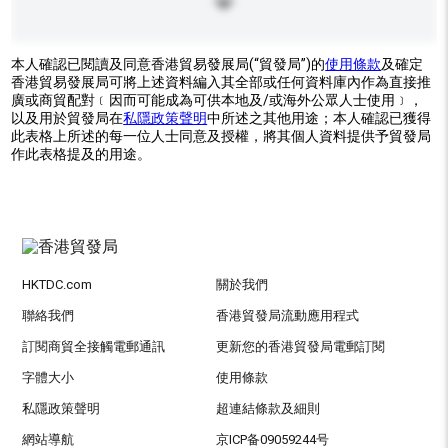
本人確認已閱讀及同意香港貿易發展局(“貿發局”)的
使用條款
及確定
香港貿易發展局可將上述資料編入其全部或任何資料庫內作為直接推
廣或商貿配對﹝因而可能成為可供本地及/或海外公眾人士使用﹞，
以及用於貿發局在
私隱政策聲明
中所述之其他用途；本人確認已獲得
此表格上所述的每一位人士同意及授權，將其個人資料提供予貿發局
作此表格提及的用途。
HKTDC.com
關於我們
聯絡我們
香港貿發局流動應用程式
訂閱商貿全接觸電郵通訊
更新您的香港貿發局電郵訂閱
字體大小
使用條款
私隱政策聲明
超連結條款及細則
網站導航
京ICP备09059244号