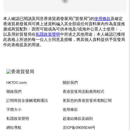
本人確認已閱讀及同意香港貿易發展局(“貿發局”)的
使用條款
及確定
香港貿易發展局可將上述資料編入其全部或任何資料庫內作為直接推
廣或商貿配對﹝因而可能成為可供本地及/或海外公眾人士使用﹞，
以及用於貿發局在
私隱政策聲明
中所述之其他用途；本人確認已獲得
此表格上所述的每一位人士同意及授權，將其個人資料提供予貿發局
作此表格提及的用途。
HKTDC.com
關於我們
聯絡我們
香港貿發局流動應用程式
訂閱商貿全接觸電郵通訊
更新您的香港貿發局電郵訂閱
字體大小
使用條款
私隱政策聲明
超連結條款及細則
網站導航
京ICP备09059244号