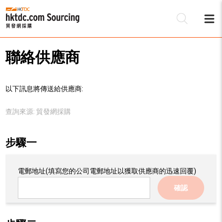
聯絡供應商
以下訊息將傳送給供應商:
查詢來源:
貿發網採購
步驟一
電郵地址
(填寫您的公司電郵地址以獲取供應商的迅速回覆)
確認