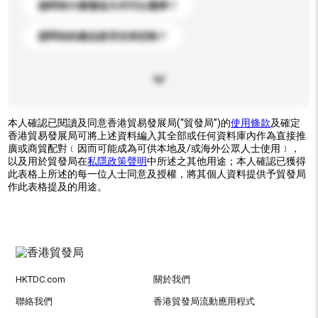
請問有什麼運送方式可以選擇？
請問你的產品是否支持定制？
本人確認已閱讀及同意香港貿易發展局(“貿發局”)的
使用條款
及確定
香港貿易發展局可將上述資料編入其全部或任何資料庫內作為直接推
廣或商貿配對﹝因而可能成為可供本地及/或海外公眾人士使用﹞，
以及用於貿發局在
私隱政策聲明
中所述之其他用途；本人確認已獲得
此表格上所述的每一位人士同意及授權，將其個人資料提供予貿發局
作此表格提及的用途。
HKTDC.com
關於我們
聯絡我們
香港貿發局流動應用程式