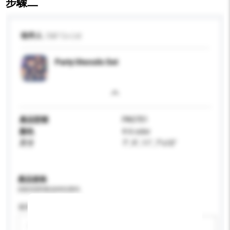
步驟二
收件人
D&F Co Ltd
Party Utensils Set
產品型號
PA0701
顏色
4-6 color
尺寸
7", 9", 11", 7"x10"
產品規格
請提供您對產品的特定要求。
適用年齡
請選擇
新增/刪除選項