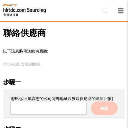
聯絡供應商
以下訊息將傳送給供應商:
查詢來源:
貿發網採購
步驟一
電郵地址
(填寫您的公司電郵地址以獲取供應商的迅速回覆)
確認