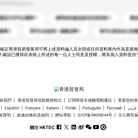
到你的查詢訊息中。
運送方式可以選擇？
請問你的產品是否支持定制？
運
錄嗎？
我可以先收到一個樣品嗎？
我可以添加自己的
確定香港貿易發展局可將上述資料編入其全部或任何資料庫內作為直接推
人確認已獲得此表格上所述的每一位人士同意及授權，將其個人資料提供
絡我們
香港貿發局流動應用程式
訂閱商貿全接觸電郵通訊
更新您的
Español
Français
Italiano
Polski
Português
Pусский
عربى
策聲明
超連結條款及細則
網站導航
京ICP备09059244号
京公网安备 1
關注 HKTDC