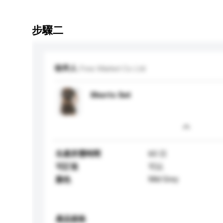
步驟二
收件人
Free Market Co Ltd
Shorts Set
生產所需時間
60 日
可訂造
可以
Mid Grey
顏色
產品規格