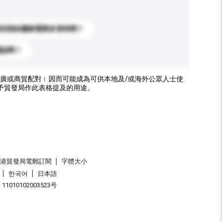
送到我的國家需要多長時間？
標誌嗎？
廣或商貿配對﹝因而可能成為可供本地及/或海外公眾人士使
予貿發局作此表格提及的用途。
香港貿發局電郵訂閱
字體大小
한국어
日本語
1010102003523号