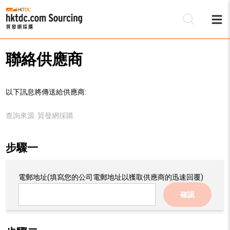
聯絡供應商
以下訊息將傳送給供應商:
查詢來源:
貿發網採購
步驟一
電郵地址
(填寫您的公司電郵地址以獲取供應商的迅速回覆)
確認