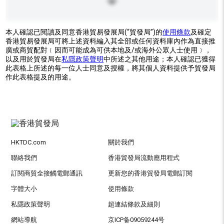
本人確認已閱讀及同意香港貿易發展局(“貿發局”)的
使用條款
及確定
香港貿易發展局可將上述資料編入其全部或任何資料庫內作為直接推
廣或商貿配對﹝因而可能成為可供本地及/或海外公眾人士使用﹞，
以及用於貿發局在
私隱政策聲明
中所述之其他用途；本人確認已獲得
此表格上所述的每一位人士同意及授權，將其個人資料提供予貿發局
作此表格提及的用途。
HKTDC.com
關於我們
聯絡我們
香港貿發局流動應用程式
訂閱商貿全接觸電郵通訊
更新您的香港貿發局電郵訂閱
字體大小
使用條款
私隱政策聲明
超連結條款及細則
網站導航
京ICP备09059244号