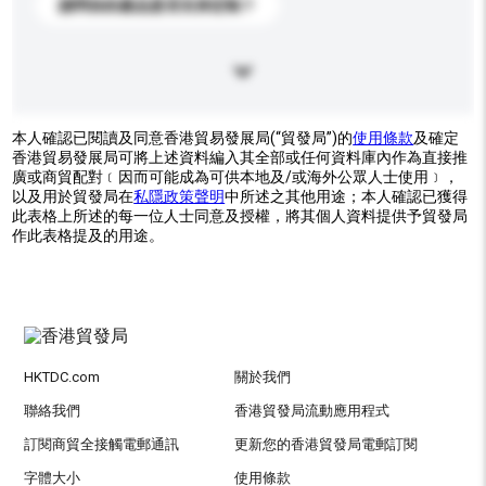
請問你的產品是否支持定制？
本人確認已閱讀及同意香港貿易發展局(“貿發局”)的
使用條款
及確定
香港貿易發展局可將上述資料編入其全部或任何資料庫內作為直接推
廣或商貿配對﹝因而可能成為可供本地及/或海外公眾人士使用﹞，
以及用於貿發局在
私隱政策聲明
中所述之其他用途；本人確認已獲得
此表格上所述的每一位人士同意及授權，將其個人資料提供予貿發局
作此表格提及的用途。
HKTDC.com
關於我們
聯絡我們
香港貿發局流動應用程式
訂閱商貿全接觸電郵通訊
更新您的香港貿發局電郵訂閱
字體大小
使用條款