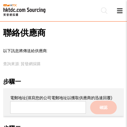
聯絡供應商
以下訊息將傳送給供應商:
查詢來源:
貿發網採購
步驟一
電郵地址
(填寫您的公司電郵地址以獲取供應商的迅速回覆)
確認