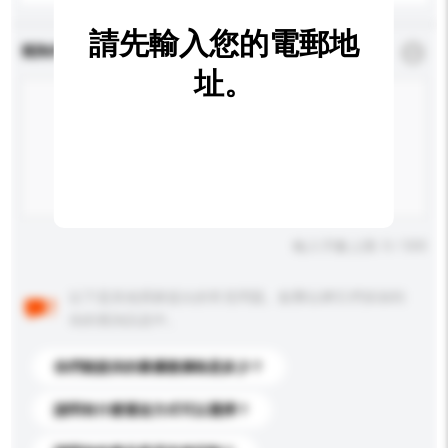
請先輸入您的電郵地
查詢內容
*
必須填寫
址。
輸入字數上限: 0 / 500
以下是其他買家提出的常見問題。點擊以將它們添加到
你的查詢訊息中。
你們能提供的最優惠價格是多少？
請問有什麼運送方式可以選擇？