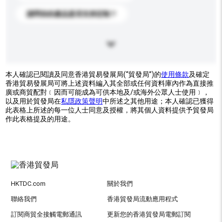
請問你的產品是否支持定制？
本人確認已閱讀及同意香港貿易發展局(“貿發局”)的
使用條款
及確定
香港貿易發展局可將上述資料編入其全部或任何資料庫內作為直接推
廣或商貿配對﹝因而可能成為可供本地及/或海外公眾人士使用﹞，
以及用於貿發局在
私隱政策聲明
中所述之其他用途；本人確認已獲得
此表格上所述的每一位人士同意及授權，將其個人資料提供予貿發局
作此表格提及的用途。
HKTDC.com
關於我們
聯絡我們
香港貿發局流動應用程式
訂閱商貿全接觸電郵通訊
更新您的香港貿發局電郵訂閱