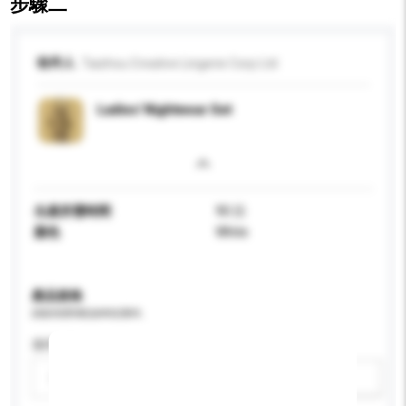
步驟二
收件人
Taizhou Creative Lingerie Corp Ltd
Ladies' Nightwear Set
生產所需時間
90 日
顏色
White
產品規格
請提供您對產品的特定要求。
適用年齡
請選擇
新增/刪除選項