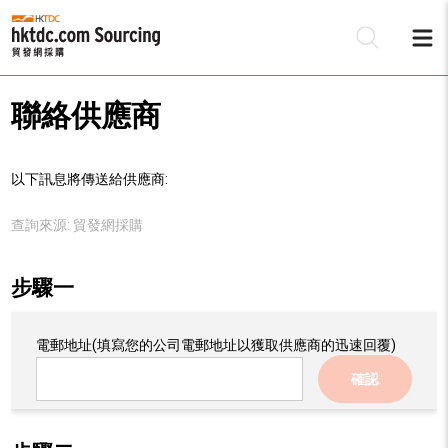
聯絡供應商
以下訊息將傳送給供應商:
查詢來源:
貿發網採購
步驟一
電郵地址
(填寫您的公司電郵地址以獲取供應商的迅速回覆)
確認