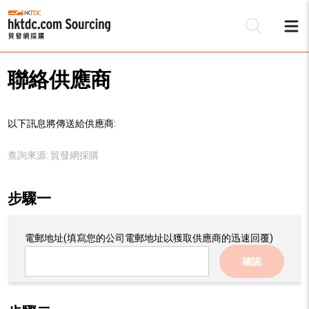
聯絡供應商
以下訊息將傳送給供應商:
查詢來源:
貿發網採購
步驟一
電郵地址
(填寫您的公司電郵地址以獲取供應商的迅速回覆)
確認