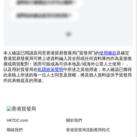
請問有什麼運送方式可以選擇？
請問你的產品是否支持定制？
本人確認已閱讀及同意香港貿易發展局(“貿發局”)的
使用條款
及確定
香港貿易發展局可將上述資料編入其全部或任何資料庫內作為直接推
廣或商貿配對﹝因而可能成為可供本地及/或海外公眾人士使用﹞，
以及用於貿發局在
私隱政策聲明
中所述之其他用途；本人確認已獲得
此表格上所述的每一位人士同意及授權，將其個人資料提供予貿發局
作此表格提及的用途。
HKTDC.com
關於我們
聯絡我們
香港貿發局流動應用程式