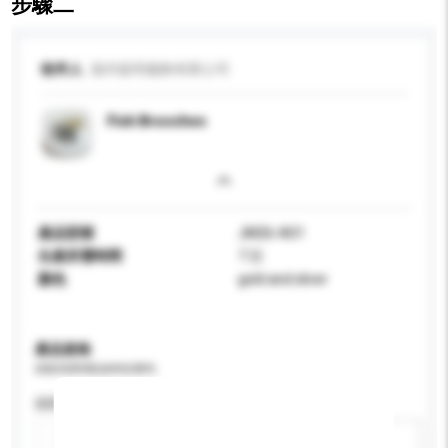
步驟二
收件人
溫州嘉明服飾有限公司
Fish Brooches
產品型號
JM26-A01
生產所需時間
7 日
顏色
gold and sliver
產品規格
請提供您對產品的特定要求。
認證
新增/刪除選項