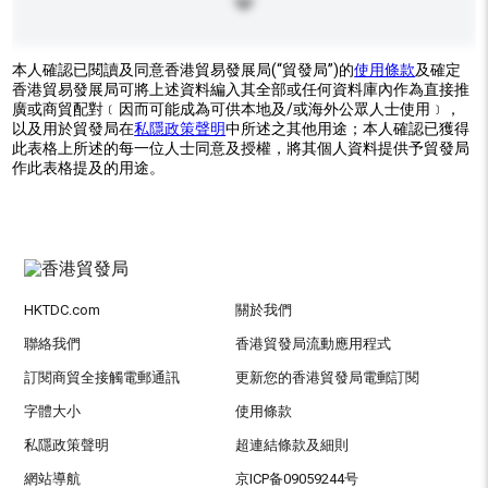
本人確認已閱讀及同意香港貿易發展局(“貿發局”)的
使用條款
及確定
香港貿易發展局可將上述資料編入其全部或任何資料庫內作為直接推
廣或商貿配對﹝因而可能成為可供本地及/或海外公眾人士使用﹞，
以及用於貿發局在
私隱政策聲明
中所述之其他用途；本人確認已獲得
此表格上所述的每一位人士同意及授權，將其個人資料提供予貿發局
作此表格提及的用途。
HKTDC.com
關於我們
聯絡我們
香港貿發局流動應用程式
訂閱商貿全接觸電郵通訊
更新您的香港貿發局電郵訂閱
字體大小
使用條款
私隱政策聲明
超連結條款及細則
網站導航
京ICP备09059244号