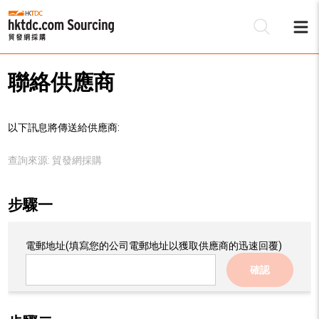
聯絡供應商
以下訊息將傳送給供應商:
查詢來源:
貿發網採購
步驟一
電郵地址
(填寫您的公司電郵地址以獲取供應商的迅速回覆)
確認