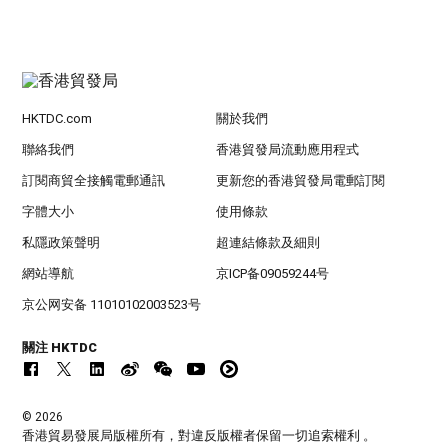
HKTDC.com
關於我們
聯絡我們
香港貿發局流動應用程式
訂閱商貿全接觸電郵通訊
更新您的香港貿發局電郵訂閱
字體大小
使用條款
私隱政策聲明
超連結條款及細則
網站導航
京ICP备09059244号
京公网安备 11010102003523号
關注 HKTDC
© 2026
香港貿易發展局版權所有，對違反版權者保留一切追索權利 。