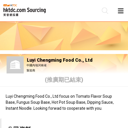
Luyi Chengming Food Co., Ltd
中國內地河南省
製造商
(推廣期已結束)
Luyi Chengming Food Co., Ltd focus on Tomato Flavor Soup
Base, Fungus Soup Base, Hot Pot Soup Base, Dipping Sauce,
Instant Noodle. Looking forwad to cooperate with you.