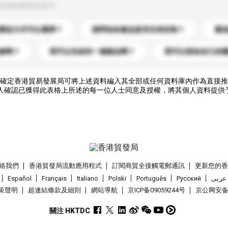
到你的查詢訊息中。
運送方式可以選擇？
請問你的產品是否支持定制？
運
錄嗎？
我可以先收到一個樣品嗎？
我可以添加自己的
確定香港貿易發展局可將上述資料編入其全部或任何資料庫內作為直接推
人確認已獲得此表格上所述的每一位人士同意及授權，將其個人資料提供
絡我們
香港貿發局流動應用程式
訂閱商貿全接觸電郵通訊
更新您的
Español
Français
Italiano
Polski
Português
Pусский
عربى
策聲明
超連結條款及細則
網站導航
京ICP备09059244号
京公网安备 1
關注 HKTDC