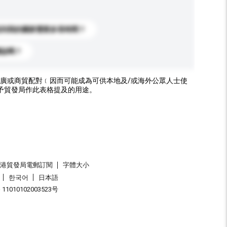
送到我的國家需要多長時間？
標誌嗎？
廣或商貿配對﹝因而可能成為可供本地及/或海外公眾人士使
予貿發局作此表格提及的用途。
香港貿發局電郵訂閱
字體大小
한국어
日本語
1010102003523号