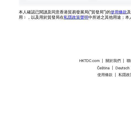
本人確認已閱讀及同意香港貿易發展局(“貿發局”)的
使用條款
及
用﹞，以及用於貿發局在
私隱政策聲明
中所述之其他用途；本
HKTDC.com
關於我們
聯
Čeština
Deutsch
使用條款
私隱政