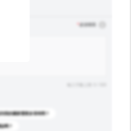
*
必須填寫
輸入字數上限: 0 / 500
送到我的國家需要多長時間？
標誌嗎？