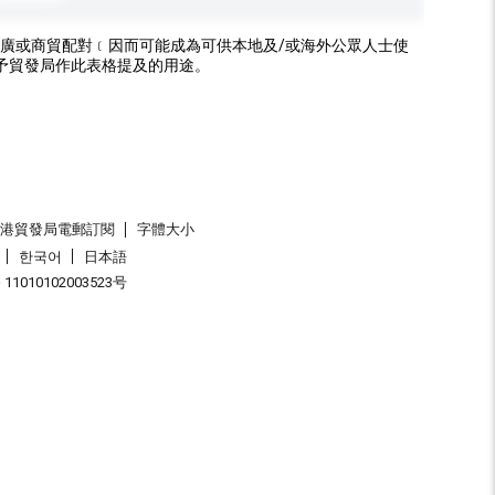
廣或商貿配對﹝因而可能成為可供本地及/或海外公眾人士使
予貿發局作此表格提及的用途。
香港貿發局電郵訂閱
字體大小
한국어
日本語
1010102003523号