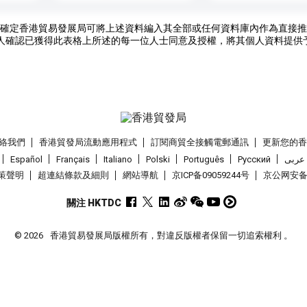
確定香港貿易發展局可將上述資料編入其全部或任何資料庫內作為直接推
人確認已獲得此表格上所述的每一位人士同意及授權，將其個人資料提供
絡我們
香港貿發局流動應用程式
訂閱商貿全接觸電郵通訊
更新您的
Español
Français
Italiano
Polski
Português
Pусский
عربى
策聲明
超連結條款及細則
網站導航
京ICP备09059244号
京公网安备 1
關注 HKTDC
© 2026
香港貿易發展局版權所有，對違反版權者保留一切追索權利 。