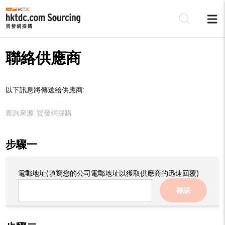
聯絡供應商
以下訊息將傳送給供應商:
查詢來源:
貿發網採購
步驟一
電郵地址
(填寫您的公司電郵地址以獲取供應商的迅速回覆)
確認