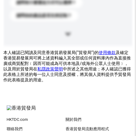
請問有什麼運送方式可以選擇？
請問你的產品是否支持定制？
本人確認已閱讀及同意香港貿易發展局(“貿發局”)的
使用條款
及確定
香港貿易發展局可將上述資料編入其全部或任何資料庫內作為直接推
廣或商貿配對﹝因而可能成為可供本地及/或海外公眾人士使用﹞，
以及用於貿發局在
私隱政策聲明
中所述之其他用途；本人確認已獲得
此表格上所述的每一位人士同意及授權，將其個人資料提供予貿發局
作此表格提及的用途。
HKTDC.com
關於我們
聯絡我們
香港貿發局流動應用程式