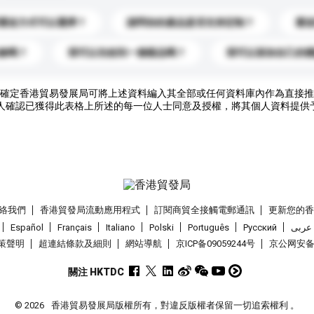
運送方式可以選擇？
請問你的產品是否支持定制？
運
錄嗎？
我可以先收到一個樣品嗎？
我可以添加自己的
確定香港貿易發展局可將上述資料編入其全部或任何資料庫內作為直接推
人確認已獲得此表格上所述的每一位人士同意及授權，將其個人資料提供
絡我們
香港貿發局流動應用程式
訂閱商貿全接觸電郵通訊
更新您的
Español
Français
Italiano
Polski
Português
Pусский
عربى
策聲明
超連結條款及細則
網站導航
京ICP备09059244号
京公网安备 1
關注 HKTDC
© 2026
香港貿易發展局版權所有，對違反版權者保留一切追索權利 。