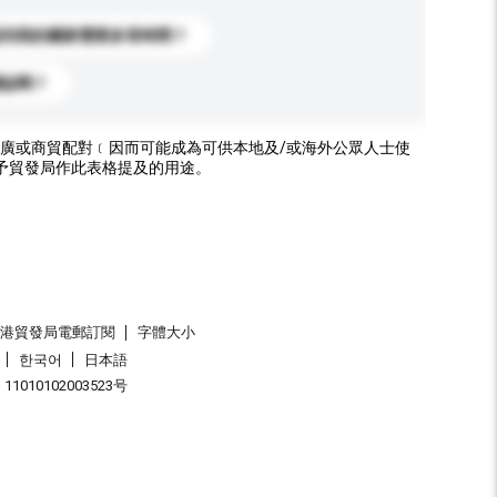
送到我的國家需要多長時間？
標誌嗎？
廣或商貿配對﹝因而可能成為可供本地及/或海外公眾人士使
予貿發局作此表格提及的用途。
香港貿發局電郵訂閱
字體大小
한국어
日本語
1010102003523号