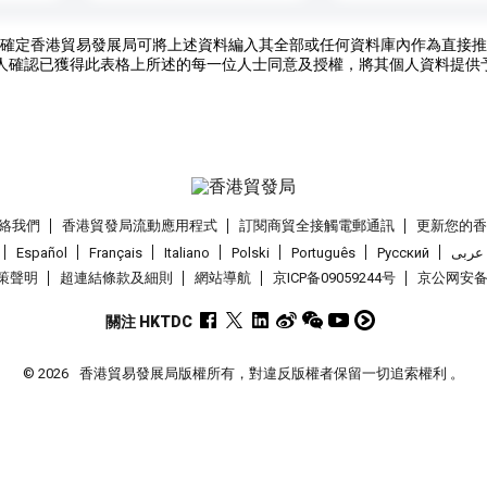
確定香港貿易發展局可將上述資料編入其全部或任何資料庫內作為直接推
人確認已獲得此表格上所述的每一位人士同意及授權，將其個人資料提供
絡我們
香港貿發局流動應用程式
訂閱商貿全接觸電郵通訊
更新您的
Español
Français
Italiano
Polski
Português
Pусский
عربى
策聲明
超連結條款及細則
網站導航
京ICP备09059244号
京公网安备 1
關注 HKTDC
© 2026
香港貿易發展局版權所有，對違反版權者保留一切追索權利 。