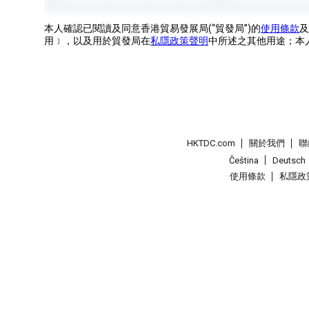
本人確認已閱讀及同意香港貿易發展局(“貿發局”)的
使用條款
及
用﹞，以及用於貿發局在
私隱政策聲明
中所述之其他用途；本
HKTDC.com
關於我們
聯
Čeština
Deutsch
使用條款
私隱政