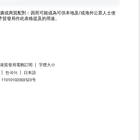
廣或商貿配對﹝因而可能成為可供本地及/或海外公眾人士使
予貿發局作此表格提及的用途。
香港貿發局電郵訂閱
字體大小
한국어
日本語
1010102003523号