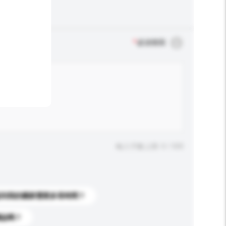
*
必須填寫
輸入字數上限: 0 / 500
送到我的國家需要多長時間？
標誌嗎？