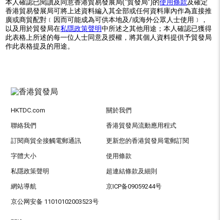
本人確認已閱讀及同意香港貿易發展局(“貿發局”)的
使用條款
及確定
香港貿易發展局可將上述資料編入其全部或任何資料庫內作為直接推
廣或商貿配對﹝因而可能成為可供本地及/或海外公眾人士使用﹞，
以及用於貿發局在
私隱政策聲明
中所述之其他用途；本人確認已獲得
此表格上所述的每一位人士同意及授權，將其個人資料提供予貿發局
作此表格提及的用途。
HKTDC.com
關於我們
聯絡我們
香港貿發局流動應用程式
訂閱商貿全接觸電郵通訊
更新您的香港貿發局電郵訂閱
字體大小
使用條款
私隱政策聲明
超連結條款及細則
網站導航
京ICP备09059244号
京公网安备 11010102003523号