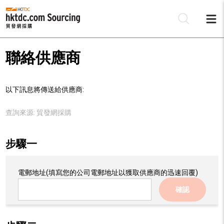
聯絡供應商
以下訊息將傳送給供應商:
查詢來源:
貿發網採購
步驟一
電郵地址
(填寫您的公司電郵地址以獲取供應商的迅速回覆)
確認