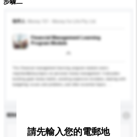
步驟二
收件人
Money 101 - Money for Life Pty. Ltd.
Financial Management Learning
Program Module
This financial management learning program module covers
important&nbsp;topics on personal money management. It educates
building good money habits, avoiding expensive mistakes, dealing with
budgeting issues and problems, and other essential topics. ...
更多...
查詢內容
*
必須填寫
請先輸入您的電郵地