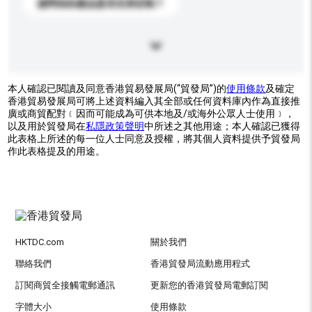
請問你的產品是否支持定制？
本人確認已閱讀及同意香港貿易發展局(“貿發局”)的
使用條款
及確定
香港貿易發展局可將上述資料編入其全部或任何資料庫內作為直接推
廣或商貿配對﹝因而可能成為可供本地及/或海外公眾人士使用﹞，
以及用於貿發局在
私隱政策聲明
中所述之其他用途；本人確認已獲得
此表格上所述的每一位人士同意及授權，將其個人資料提供予貿發局
作此表格提及的用途。
HKTDC.com
關於我們
聯絡我們
香港貿發局流動應用程式
訂閱商貿全接觸電郵通訊
更新您的香港貿發局電郵訂閱
字體大小
使用條款