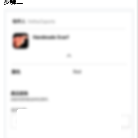
步驟二
收件人
Vetha Exports
Handmade Scarf
顏色
Red
產品規格
請提供您對產品的特定要求。
適用年齡
請選擇
新增/刪除選項