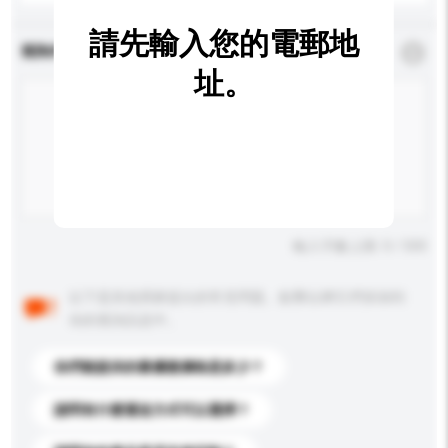
請先輸入您的電郵地
查詢內容
*
必須填寫
址。
輸入字數上限: 0 / 500
以下是其他買家提出的常見問題。點擊以將它們添加到
你的查詢訊息中。
你們能提供的最優惠價格是多少？
請問有什麼運送方式可以選擇？