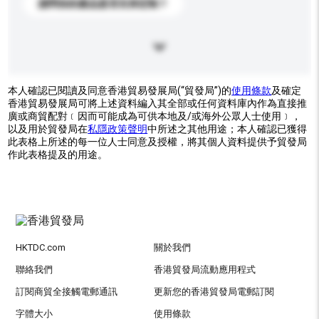
請問你的產品是否支持定制？
本人確認已閱讀及同意香港貿易發展局(“貿發局”)的
使用條款
及確定
香港貿易發展局可將上述資料編入其全部或任何資料庫內作為直接推
廣或商貿配對﹝因而可能成為可供本地及/或海外公眾人士使用﹞，
以及用於貿發局在
私隱政策聲明
中所述之其他用途；本人確認已獲得
此表格上所述的每一位人士同意及授權，將其個人資料提供予貿發局
作此表格提及的用途。
HKTDC.com
關於我們
聯絡我們
香港貿發局流動應用程式
訂閱商貿全接觸電郵通訊
更新您的香港貿發局電郵訂閱
字體大小
使用條款