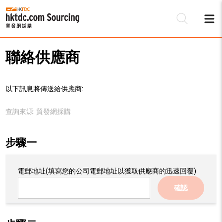
聯絡供應商
以下訊息將傳送給供應商:
查詢來源:
貿發網採購
步驟一
電郵地址
(填寫您的公司電郵地址以獲取供應商的迅速回覆)
確認