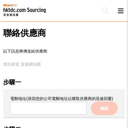
聯絡供應商
以下訊息將傳送給供應商:
查詢來源:
貿發網採購
步驟一
電郵地址
(填寫您的公司電郵地址以獲取供應商的迅速回覆)
確認