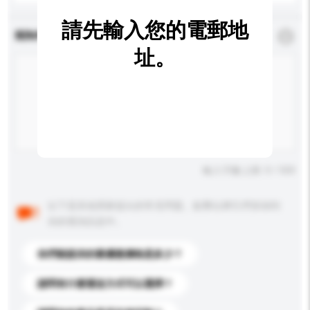
請先輸入您的電郵地
查詢內容
*
必須填寫
址。
輸入字數上限: 0 / 500
以下是其他買家提出的常見問題。點擊以將它們添加到
你的查詢訊息中。
你們能提供的最優惠價格是多少？
請問有什麼運送方式可以選擇？