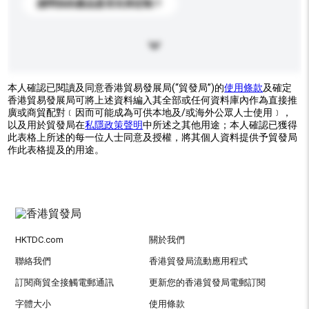
請問你的產品是否支持定制？
本人確認已閱讀及同意香港貿易發展局(“貿發局”)的
使用條款
及確定
香港貿易發展局可將上述資料編入其全部或任何資料庫內作為直接推
廣或商貿配對﹝因而可能成為可供本地及/或海外公眾人士使用﹞，
以及用於貿發局在
私隱政策聲明
中所述之其他用途；本人確認已獲得
此表格上所述的每一位人士同意及授權，將其個人資料提供予貿發局
作此表格提及的用途。
HKTDC.com
關於我們
聯絡我們
香港貿發局流動應用程式
訂閱商貿全接觸電郵通訊
更新您的香港貿發局電郵訂閱
字體大小
使用條款