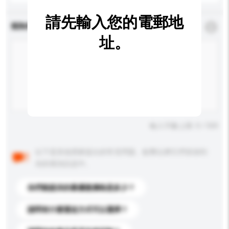
請先輸入您的電郵地
查詢內容
*
必須填寫
址。
輸入字數上限: 0 / 500
以下是其他買家提出的常見問題。點擊以將它們添加到
你的查詢訊息中。
你們能提供的最優惠價格是多少？
請問有什麼運送方式可以選擇？