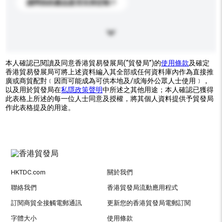
請問你的產品是否支持定制？
本人確認已閱讀及同意香港貿易發展局(“貿發局”)的
使用條款
及確定
香港貿易發展局可將上述資料編入其全部或任何資料庫內作為直接推
廣或商貿配對﹝因而可能成為可供本地及/或海外公眾人士使用﹞，
以及用於貿發局在
私隱政策聲明
中所述之其他用途；本人確認已獲得
此表格上所述的每一位人士同意及授權，將其個人資料提供予貿發局
作此表格提及的用途。
HKTDC.com
關於我們
聯絡我們
香港貿發局流動應用程式
訂閱商貿全接觸電郵通訊
更新您的香港貿發局電郵訂閱
字體大小
使用條款