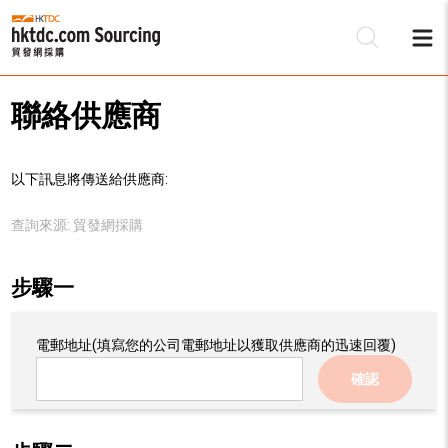
聯絡供應商
以下訊息將傳送給供應商:
查詢來源:
貿發網採購
步驟一
電郵地址
(填寫您的公司電郵地址以獲取供應商的迅速回覆)
確認