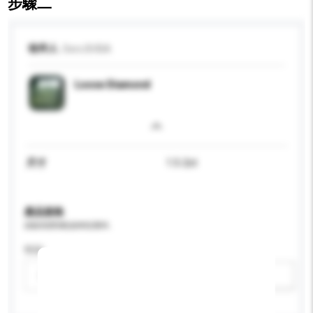
步驟二
收件人
Ders BVBA
Loose Diamond
尺寸
1.5-2ct
產品規格
請提供您對產品的特定要求。
性别
請選擇
新增/刪除選項