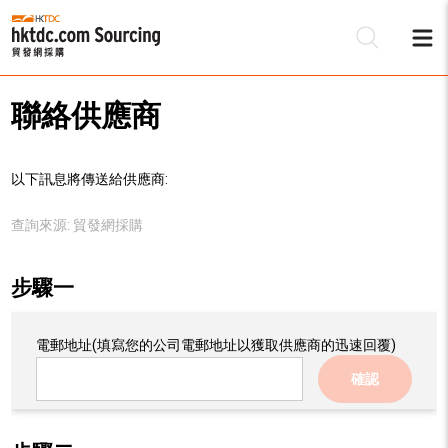
聯絡供應商
以下訊息將傳送給供應商:
查詢來源:
貿發網採購
步驟一
電郵地址
(填寫您的公司電郵地址以獲取供應商的迅速回覆)
確認