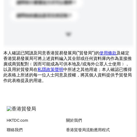
請問有什麼運送方式可以選擇？
請問你的產品是否支持定制？
本人確認已閱讀及同意香港貿易發展局(“貿發局”)的
使用條款
及確定
香港貿易發展局可將上述資料編入其全部或任何資料庫內作為直接推
廣或商貿配對﹝因而可能成為可供本地及/或海外公眾人士使用﹞，
以及用於貿發局在
私隱政策聲明
中所述之其他用途；本人確認已獲得
此表格上所述的每一位人士同意及授權，將其個人資料提供予貿發局
作此表格提及的用途。
HKTDC.com
關於我們
聯絡我們
香港貿發局流動應用程式