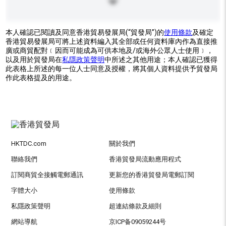
本人確認已閱讀及同意香港貿易發展局(“貿發局”)的
使用條款
及確定
香港貿易發展局可將上述資料編入其全部或任何資料庫內作為直接推
廣或商貿配對﹝因而可能成為可供本地及/或海外公眾人士使用﹞，
以及用於貿發局在
私隱政策聲明
中所述之其他用途；本人確認已獲得
此表格上所述的每一位人士同意及授權，將其個人資料提供予貿發局
作此表格提及的用途。
HKTDC.com
關於我們
聯絡我們
香港貿發局流動應用程式
訂閱商貿全接觸電郵通訊
更新您的香港貿發局電郵訂閱
字體大小
使用條款
私隱政策聲明
超連結條款及細則
網站導航
京ICP备09059244号