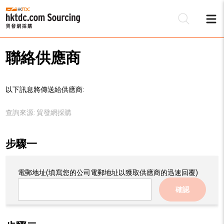
聯絡供應商
以下訊息將傳送給供應商:
查詢來源:
貿發網採購
步驟一
電郵地址
(填寫您的公司電郵地址以獲取供應商的迅速回覆)
確認