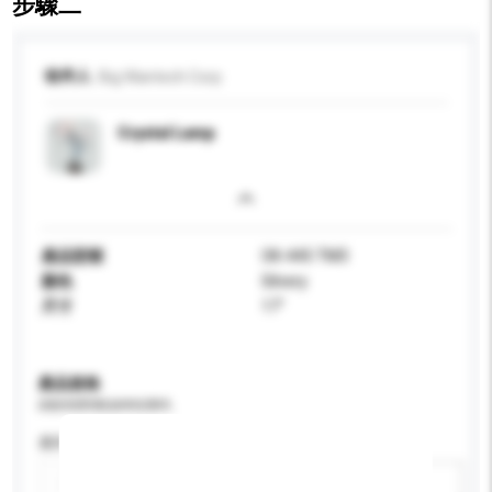
步驟二
收件人
Big Wantech Corp
Crystal Lamp
產品型號
OK-445 TM3
顏色
Silvery
尺寸
17"
產品規格
請提供您對產品的特定要求。
應用
新增/刪除選項