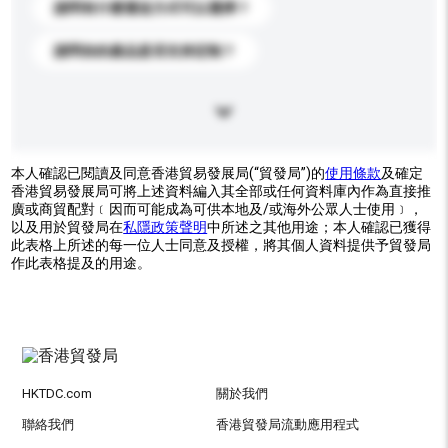
請問有什麼運送方式可以選擇？
請問你的產品是否支持定制？
本人確認已閱讀及同意香港貿易發展局(“貿發局”)的
使用條款
及確定
香港貿易發展局可將上述資料編入其全部或任何資料庫內作為直接推
廣或商貿配對﹝因而可能成為可供本地及/或海外公眾人士使用﹞，
以及用於貿發局在
私隱政策聲明
中所述之其他用途；本人確認已獲得
此表格上所述的每一位人士同意及授權，將其個人資料提供予貿發局
作此表格提及的用途。
HKTDC.com
關於我們
聯絡我們
香港貿發局流動應用程式