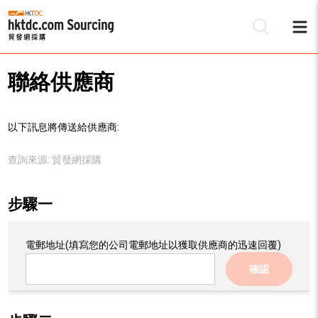
聯絡供應商
以下訊息將傳送給供應商:
查詢來源:
貿發網採購
步驟一
電郵地址
(填寫您的公司電郵地址以獲取供應商的迅速回覆)
確認