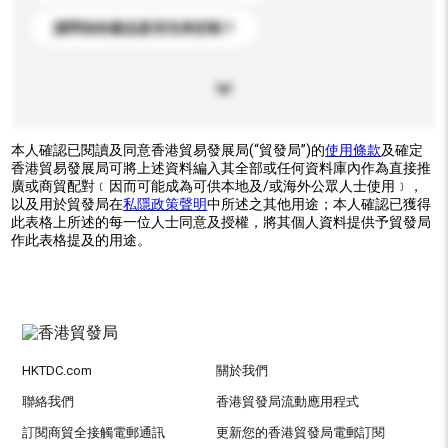
請問你的產品是否支持定制？
本人確認已閱讀及同意香港貿易發展局(“貿發局”)的
使用條款
及確定
香港貿易發展局可將上述資料編入其全部或任何資料庫內作為直接推
廣或商貿配對﹝因而可能成為可供本地及/或海外公眾人士使用﹞，
以及用於貿發局在
私隱政策聲明
中所述之其他用途；本人確認已獲得
此表格上所述的每一位人士同意及授權，將其個人資料提供予貿發局
作此表格提及的用途。
HKTDC.com
關於我們
聯絡我們
香港貿發局流動應用程式
訂閱商貿全接觸電郵通訊
更新您的香港貿發局電郵訂閱