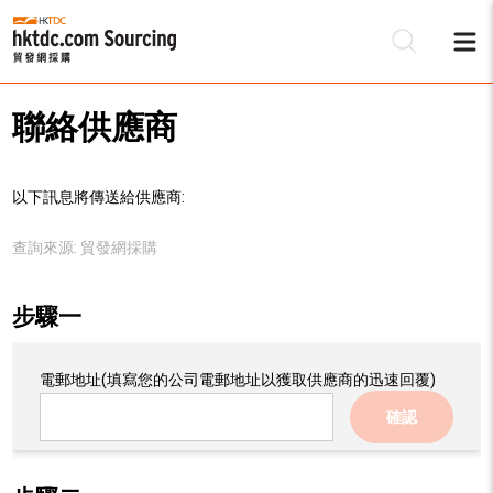
聯絡供應商
以下訊息將傳送給供應商:
查詢來源:
貿發網採購
步驟一
電郵地址
(填寫您的公司電郵地址以獲取供應商的迅速回覆)
確認