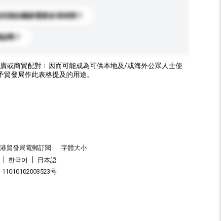
送到我的國家需要多長時間？
標誌嗎？
廣或商貿配對﹝因而可能成為可供本地及/或海外公眾人士使
予貿發局作此表格提及的用途。
香港貿發局電郵訂閱
字體大小
한국어
日本語
1010102003523号