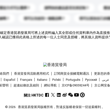
運送方式可以選擇？
請問你的產品是否支持定制？
運
錄嗎？
我可以先收到一個樣品嗎？
我可以添加自己的
確定香港貿易發展局可將上述資料編入其全部或任何資料庫內作為直接推
人確認已獲得此表格上所述的每一位人士同意及授權，將其個人資料提供
絡我們
香港貿發局流動應用程式
訂閱商貿全接觸電郵通訊
更新您的
Español
Français
Italiano
Polski
Português
Pусский
عربى
策聲明
超連結條款及細則
網站導航
京ICP备09059244号
京公网安备 1
關注 HKTDC
© 2026
香港貿易發展局版權所有，對違反版權者保留一切追索權利 。