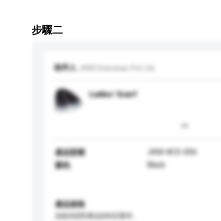
步驟二
收件人
JKM Overseas Pvt Ltd
Ladies' Scarf
JKM-#CS-006
產品型號
Black
顏色
產品規格
請提供您對產品的特定要求。