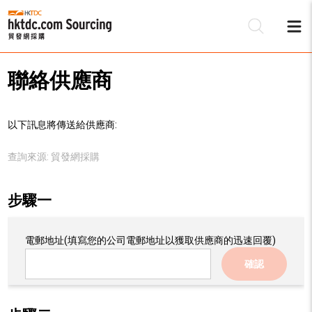
聯絡供應商
以下訊息將傳送給供應商:
查詢來源:
貿發網採購
步驟一
電郵地址
(填寫您的公司電郵地址以獲取供應商的迅速回覆)
確認