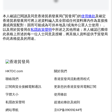
本人確認已閱讀及同意香港貿易發展局(“貿發局”)的
使用條款
及確定
香港貿易發展局可將上述資料編入其全部或任何資料庫內作為直接推
廣或商貿配對﹝因而可能成為可供本地及/或海外公眾人士使用﹞，
以及用於貿發局在
私隱政策聲明
中所述之其他用途；本人確認已獲得
此表格上所述的每一位人士同意及授權，將其個人資料提供予貿發局
作此表格提及的用途。
HKTDC.com
關於我們
聯絡我們
香港貿發局流動應用程式
訂閱商貿全接觸電郵通訊
更新您的香港貿發局電郵訂閱
字體大小
使用條款
私隱政策聲明
超連結條款及細則
網站導航
京ICP备09059244号