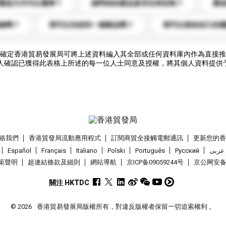
運送方式可以選擇？
請問你的產品是否支持定制？
運
錄嗎？
我可以先收到一個樣品嗎？
我可以添加自己的
確定香港貿易發展局可將上述資料編入其全部或任何資料庫內作為直接推
人確認已獲得此表格上所述的每一位人士同意及授權，將其個人資料提供
絡我們
香港貿發局流動應用程式
訂閱商貿全接觸電郵通訊
更新您的
Español
Français
Italiano
Polski
Português
Pусский
عربى
策聲明
超連結條款及細則
網站導航
京ICP备09059244号
京公网安备 1
關注 HKTDC
© 2026
香港貿易發展局版權所有，對違反版權者保留一切追索權利 。