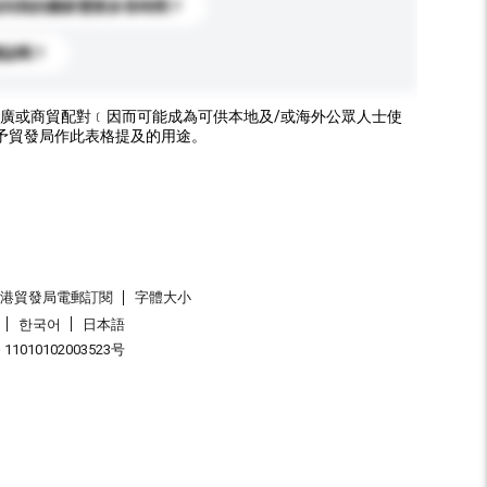
送到我的國家需要多長時間？
標誌嗎？
廣或商貿配對﹝因而可能成為可供本地及/或海外公眾人士使
予貿發局作此表格提及的用途。
香港貿發局電郵訂閱
字體大小
한국어
日本語
1010102003523号