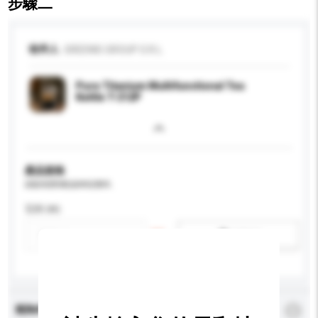
步驟二
收件人
GREENIS GROUP S.R.L.
Pure Titanium Multifunctional Tea
Kettle T-212P
產品規格
請提供您對產品的特定要求。
瓦特 (W)
新增/刪除選項
查詢內容
*
必須填寫