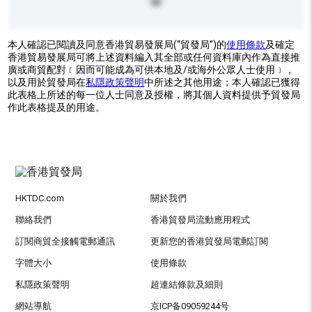
本人確認已閱讀及同意香港貿易發展局(“貿發局”)的
使用條款
及確定
香港貿易發展局可將上述資料編入其全部或任何資料庫內作為直接推
廣或商貿配對﹝因而可能成為可供本地及/或海外公眾人士使用﹞，
以及用於貿發局在
私隱政策聲明
中所述之其他用途；本人確認已獲得
此表格上所述的每一位人士同意及授權，將其個人資料提供予貿發局
作此表格提及的用途。
HKTDC.com
關於我們
聯絡我們
香港貿發局流動應用程式
訂閱商貿全接觸電郵通訊
更新您的香港貿發局電郵訂閱
字體大小
使用條款
私隱政策聲明
超連結條款及細則
網站導航
京ICP备09059244号