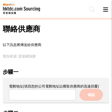
聯絡供應商
以下訊息將傳送給供應商:
查詢來源:
貿發網採購
步驟一
電郵地址
(填寫您的公司電郵地址以獲取供應商的迅速回覆)
確認