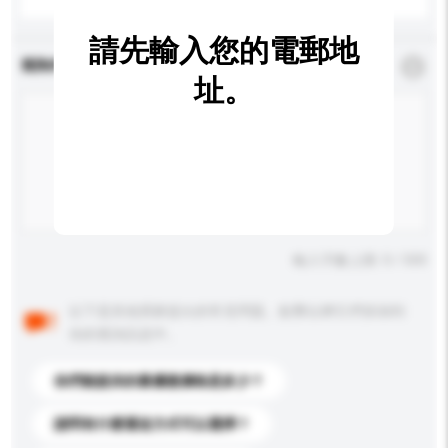
請先輸入您的電郵地
查詢內容
*
必須填寫
址。
輸入字數上限: 0 / 500
以下是其他買家提出的常見問題。點擊以將它們添加到
你的查詢訊息中。
你們能提供的最優惠價格是多少？
請問有什麼運送方式可以選擇？