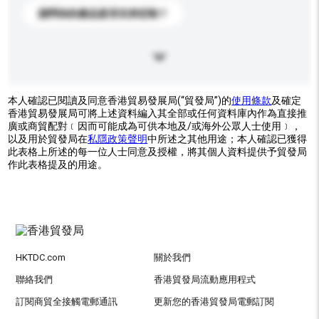
請問你的產品是否支持定制？
本人確認已閱讀及同意香港貿易發展局(“貿發局”)的
使用條款
及確定
香港貿易發展局可將上述資料編入其全部或任何資料庫內作為直接推
廣或商貿配對﹝因而可能成為可供本地及/或海外公眾人士使用﹞，
以及用於貿發局在
私隱政策聲明
中所述之其他用途；本人確認已獲得
此表格上所述的每一位人士同意及授權，將其個人資料提供予貿發局
作此表格提及的用途。
HKTDC.com
關於我們
聯絡我們
香港貿發局流動應用程式
訂閱商貿全接觸電郵通訊
更新您的香港貿發局電郵訂閱