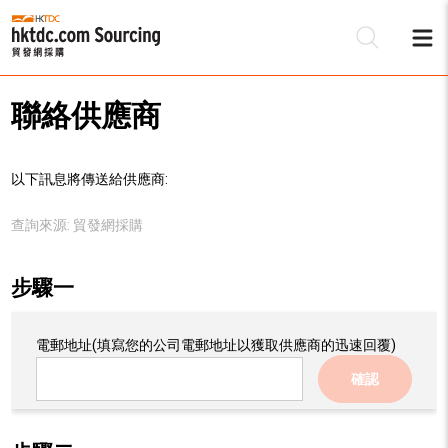
聯絡供應商
以下訊息將傳送給供應商:
查詢來源:
貿發網採購
步驟一
電郵地址
(填寫您的公司電郵地址以獲取供應商的迅速回覆)
確認