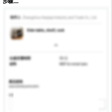
步驟二
收件人
Zhangzhou Haojiayi Industry and Trade Co., Ltd.
Side table, shelf, rack
生產所需時間
50 日
材料
MDF & metal tube
產品規格
請提供您對產品的特定要求。
特性
新增/刪除選項