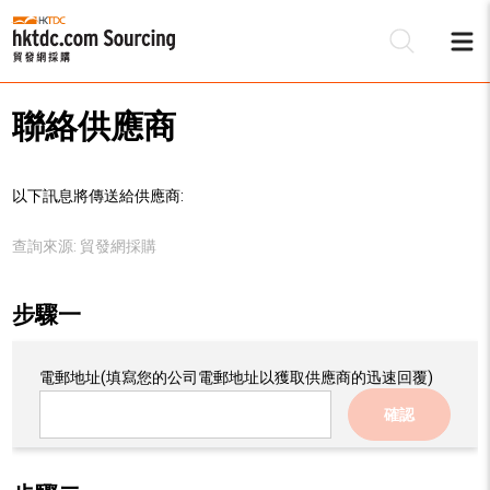
聯絡供應商
以下訊息將傳送給供應商:
查詢來源:
貿發網採購
步驟一
電郵地址
(填寫您的公司電郵地址以獲取供應商的迅速回覆)
確認