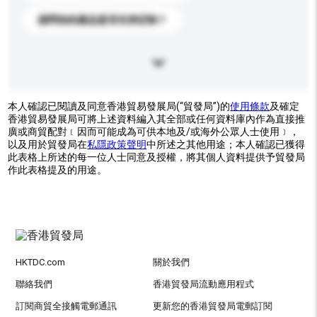
請問你的產品是否支持定制？
本人確認已閱讀及同意香港貿易發展局(“貿發局”)的
使用條款
及確定
香港貿易發展局可將上述資料編入其全部或任何資料庫內作為直接推
廣或商貿配對﹝因而可能成為可供本地及/或海外公眾人士使用﹞，
以及用於貿發局在
私隱政策聲明
中所述之其他用途；本人確認已獲得
此表格上所述的每一位人士同意及授權，將其個人資料提供予貿發局
作此表格提及的用途。
HKTDC.com
關於我們
聯絡我們
香港貿發局流動應用程式
訂閱商貿全接觸電郵通訊
更新您的香港貿發局電郵訂閱