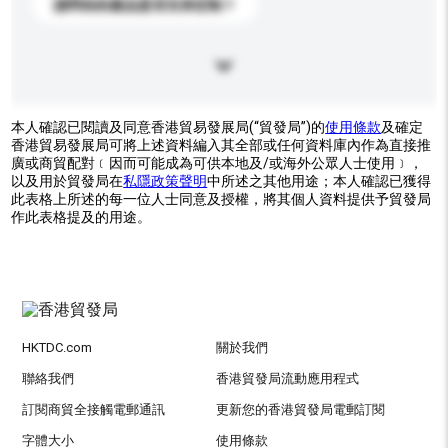
請問你的產品是否支持定制？
本人確認已閱讀及同意香港貿易發展局(“貿發局”)的
使用條款
及確定
香港貿易發展局可將上述資料編入其全部或任何資料庫內作為直接推
廣或商貿配對﹝因而可能成為可供本地及/或海外公眾人士使用﹞，
以及用於貿發局在
私隱政策聲明
中所述之其他用途；本人確認已獲得
此表格上所述的每一位人士同意及授權，將其個人資料提供予貿發局
作此表格提及的用途。
HKTDC.com
關於我們
聯絡我們
香港貿發局流動應用程式
訂閱商貿全接觸電郵通訊
更新您的香港貿發局電郵訂閱
字體大小
使用條款