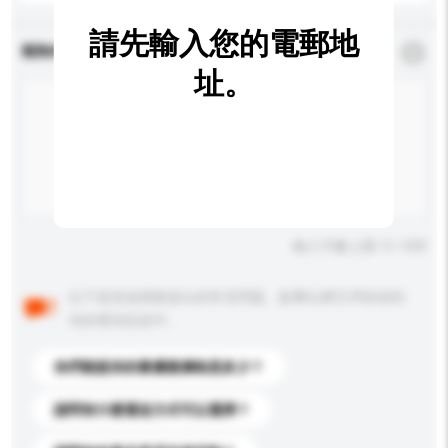
請先輸入您的電郵地
查詢內容
*
必須填寫
址。
輸入字數上限: 0 / 500
以下是其他買家提出的常見問題。點擊以將它們添加到
你的查詢訊息中。
你們能提供的最優惠價格是多少？
請問有什麼運送方式可以選擇？