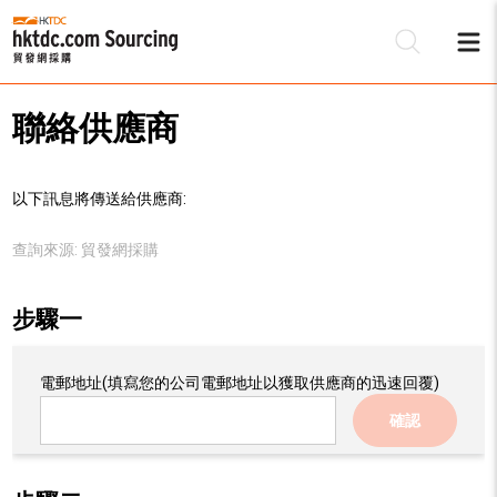
聯絡供應商
以下訊息將傳送給供應商:
查詢來源:
貿發網採購
步驟一
電郵地址
(填寫您的公司電郵地址以獲取供應商的迅速回覆)
確認