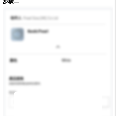
步驟二
收件人
Pearl Sea (HK) Co Ltd
Keshi Pearl
顏色
White
產品規格
請提供您對產品的特定要求。
性别
請選擇
新增/刪除選項