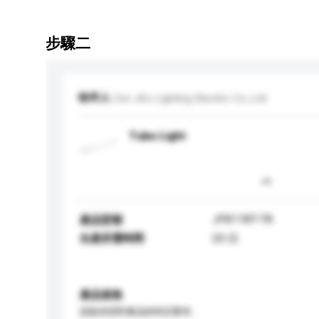
步驟二
收件人
Cixi Jifu Lighting Electric Co.,Ltd
Tube Light
JF8118T-T8
產品型號
生產所需時間
20 日
產品規格
請提供您對產品的特定要求。