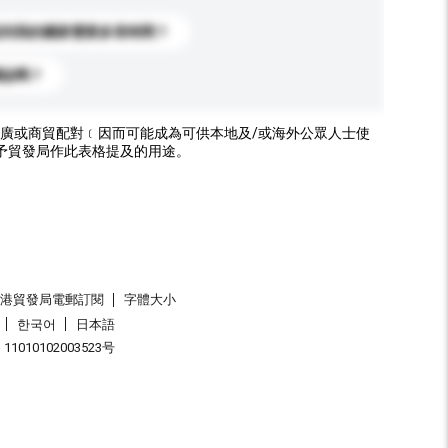
送到我的國家需要多長時間？
標誌嗎？
廣或商貿配對﹝因而可能成為可供本地及/或海外公眾人士使
予貿發局作此表格提及的用途。
香港貿發局電郵訂閱
字體大小
한국어
日本語
1010102003523号