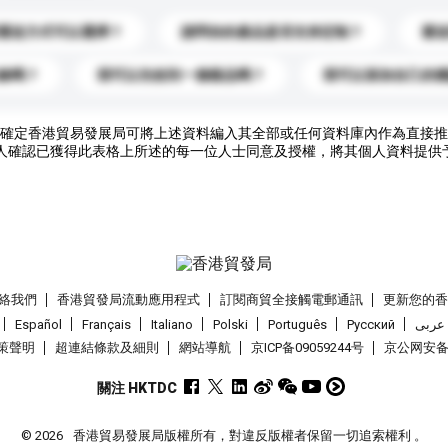
運送方式可以選擇？
請問你的產品是否支持定制？
運
錄嗎？
我可以先收到一個樣品嗎？
我可以添加自己的
確定香港貿易發展局可將上述資料編入其全部或任何資料庫內作為直接推
人確認已獲得此表格上所述的每一位人士同意及授權，將其個人資料提供
絡我們
香港貿發局流動應用程式
訂閱商貿全接觸電郵通訊
更新您的
Español
Français
Italiano
Polski
Português
Pусский
عربى
策聲明
超連結條款及細則
網站導航
京ICP备09059244号
京公网安备 1
關注 HKTDC
© 2026
香港貿易發展局版權所有，對違反版權者保留一切追索權利 。