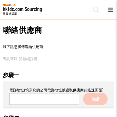
聯絡供應商
以下訊息將傳送給供應商:
查詢來源:
貿發網採購
步驟一
電郵地址
(填寫您的公司電郵地址以獲取供應商的迅速回覆)
確認