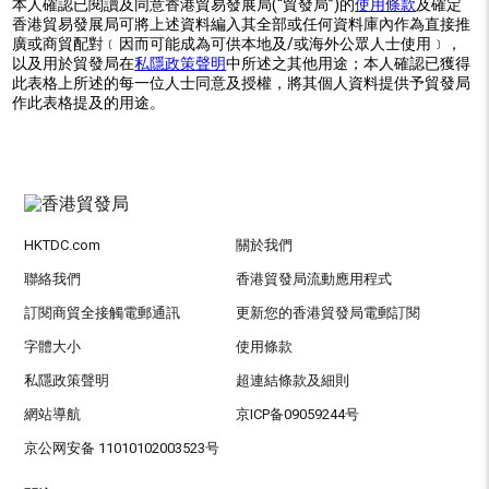
本人確認已閱讀及同意香港貿易發展局(“貿發局”)的
使用條款
及確定
香港貿易發展局可將上述資料編入其全部或任何資料庫內作為直接推
廣或商貿配對﹝因而可能成為可供本地及/或海外公眾人士使用﹞，
以及用於貿發局在
私隱政策聲明
中所述之其他用途；本人確認已獲得
此表格上所述的每一位人士同意及授權，將其個人資料提供予貿發局
作此表格提及的用途。
HKTDC.com
關於我們
聯絡我們
香港貿發局流動應用程式
訂閱商貿全接觸電郵通訊
更新您的香港貿發局電郵訂閱
字體大小
使用條款
私隱政策聲明
超連結條款及細則
網站導航
京ICP备09059244号
京公网安备 11010102003523号