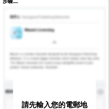
步驟二
收件人
Hyungseul Publishing Networks
Maumi Licensing
Maumi is a cartoon character designed by the Hyungseul Publishing
Networks. It is a lovely doggie character, which always wear big smile.
This Maumi character will surely bring a delightful accent to your
product. Korean production. Available ...
更多...
查詢內容
*
必須填寫
請先輸入您的電郵地