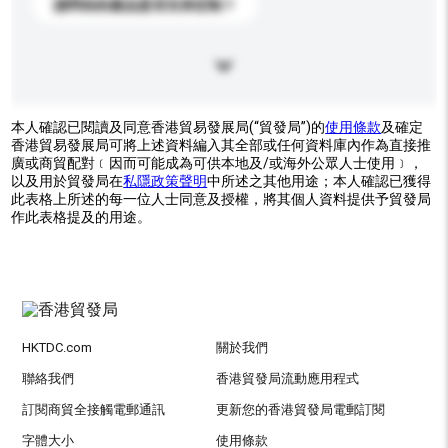
請問你的產品是否支持定制？
本人確認已閱讀及同意香港貿易發展局(“貿發局”)的
使用條款
及確定
香港貿易發展局可將上述資料編入其全部或任何資料庫內作為直接推
廣或商貿配對﹝因而可能成為可供本地及/或海外公眾人士使用﹞，
以及用於貿發局在
私隱政策聲明
中所述之其他用途；本人確認已獲得
此表格上所述的每一位人士同意及授權，將其個人資料提供予貿發局
作此表格提及的用途。
HKTDC.com
關於我們
聯絡我們
香港貿發局流動應用程式
訂閱商貿全接觸電郵通訊
更新您的香港貿發局電郵訂閱
字體大小
使用條款