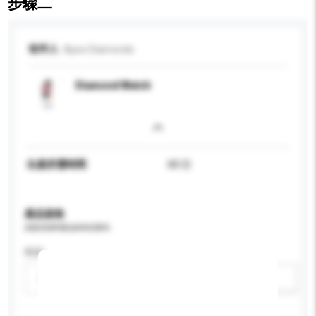
步驟二
收件人
Apex Diamonds
Diamond Watch
生產所需時間
60 日
產品規格
請提供您對產品的特定要求。
性别
請選擇
新增/刪除選項