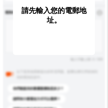
請先輸入您的電郵地
查詢內容
*
必須填寫
址。
輸入字數上限: 0 / 500
以下是其他買家提出的常見問題。點擊以將它們添加到
你的查詢訊息中。
你們能提供的最優惠價格是多少？
請問有什麼運送方式可以選擇？