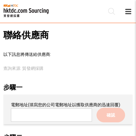
聯絡供應商
以下訊息將傳送給供應商:
查詢來源:
貿發網採購
步驟一
電郵地址
(填寫您的公司電郵地址以獲取供應商的迅速回覆)
確認