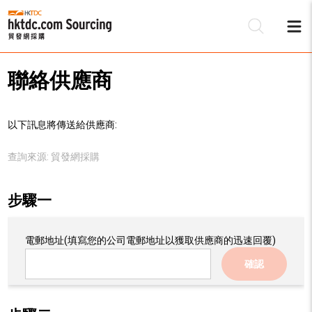
聯絡供應商
以下訊息將傳送給供應商:
查詢來源:
貿發網採購
步驟一
電郵地址
(填寫您的公司電郵地址以獲取供應商的迅速回覆)
確認