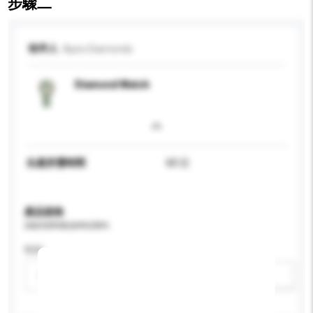
步驟二
收件人
Apex Diamonds
Diamond Watch
生產所需時間
60 日
產品規格
請提供您對產品的特定要求。
性别
請選擇
新增/刪除選項