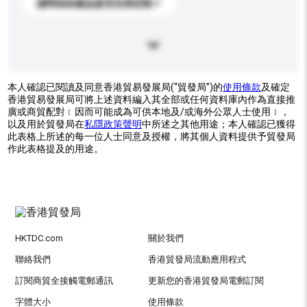
請問你的產品是否支持定制？
本人確認已閱讀及同意香港貿易發展局(“貿發局”)的
使用條款
及確定
香港貿易發展局可將上述資料編入其全部或任何資料庫內作為直接推
廣或商貿配對﹝因而可能成為可供本地及/或海外公眾人士使用﹞，
以及用於貿發局在
私隱政策聲明
中所述之其他用途；本人確認已獲得
此表格上所述的每一位人士同意及授權，將其個人資料提供予貿發局
作此表格提及的用途。
HKTDC.com
關於我們
聯絡我們
香港貿發局流動應用程式
訂閱商貿全接觸電郵通訊
更新您的香港貿發局電郵訂閱
字體大小
使用條款