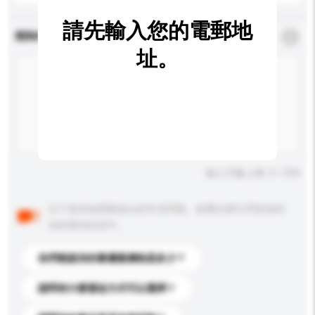
請先輸入您的電郵地
查詢內容
*
必須填寫
址。
輸入字數上限: 0 / 500
以下是其他買家提出的常見問題。點擊以將它們添加到
你的查詢訊息中。
你們能提供的最優惠價格是多少？
請問有什麼運送方式可以選擇？