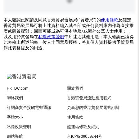
本人確認已閱讀及同意香港貿易發展局(“貿發局”)的
使用條款
及確定
香港貿易發展局可將上述資料編入其全部或任何資料庫內作為直接推
廣或商貿配對﹝因而可能成為可供本地及/或海外公眾人士使用﹞，
以及用於貿發局在
私隱政策聲明
中所述之其他用途；本人確認已獲得
此表格上所述的每一位人士同意及授權，將其個人資料提供予貿發局
作此表格提及的用途。
HKTDC.com
關於我們
聯絡我們
香港貿發局流動應用程式
訂閱商貿全接觸電郵通訊
更新您的香港貿發局電郵訂閱
字體大小
使用條款
私隱政策聲明
超連結條款及細則
網站導航
京ICP备09059244号