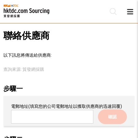
聯絡供應商
以下訊息將傳送給供應商:
查詢來源:
貿發網採購
步驟一
電郵地址
(填寫您的公司電郵地址以獲取供應商的迅速回覆)
確認