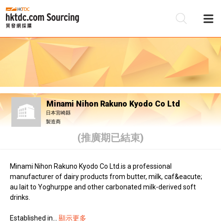
Minami Nihon Rakuno Kyodo Co Ltd
日本宮崎縣
製造商
(推廣期已結束)
Minami Nihon Rakuno Kyodo Co Ltd.is a professional
manufacturer of dairy products from butter, milk, caf&eacute;
au lait to Yoghurppe and other carbonated milk-derived soft
drinks.
Established in...
顯示更多