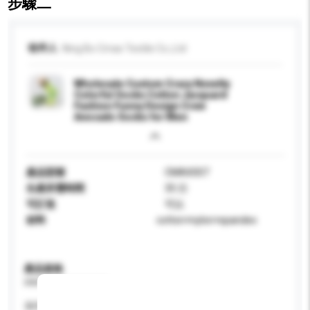
步驟二
收件人
Ning Bo Cmax Textile Co.,Ltd
Wholesale Custom Crazy Novelty
Colorful Socks Cotton Jacquard
Fashion Funny Design Crew
Avocado Socks for Men
產品型號
CMAX007
生產所需時間
35 日
可訂造
可以
材料
cotton+nylon+spandex
產品規格
請提供您對產品的特定要求。
適用年齡