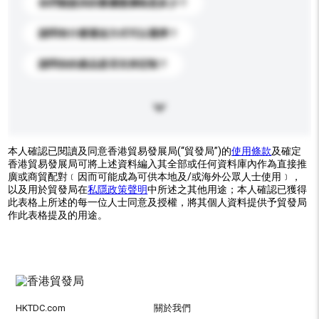
你們能提供的最優惠價格是多少？
請問有什麼運送方式可以選擇？
請問你的產品是否支持定制？
本人確認已閱讀及同意香港貿易發展局(“貿發局”)的
使用條款
及確定
香港貿易發展局可將上述資料編入其全部或任何資料庫內作為直接推
廣或商貿配對﹝因而可能成為可供本地及/或海外公眾人士使用﹞，
以及用於貿發局在
私隱政策聲明
中所述之其他用途；本人確認已獲得
此表格上所述的每一位人士同意及授權，將其個人資料提供予貿發局
作此表格提及的用途。
HKTDC.com
關於我們