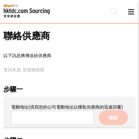
聯絡供應商
以下訊息將傳送給供應商:
查詢來源:
貿發網採購
步驟一
電郵地址
(填寫您的公司電郵地址以獲取供應商的迅速回覆)
確認