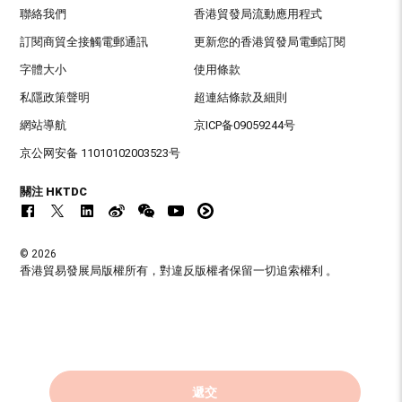
聯絡我們
香港貿發局流動應用程式
訂閱商貿全接觸電郵通訊
更新您的香港貿發局電郵訂閱
字體大小
使用條款
私隱政策聲明
超連結條款及細則
網站導航
京ICP备09059244号
京公网安备 11010102003523号
關注 HKTDC
© 2026
香港貿易發展局版權所有，對違反版權者保留一切追索權利 。
遞交