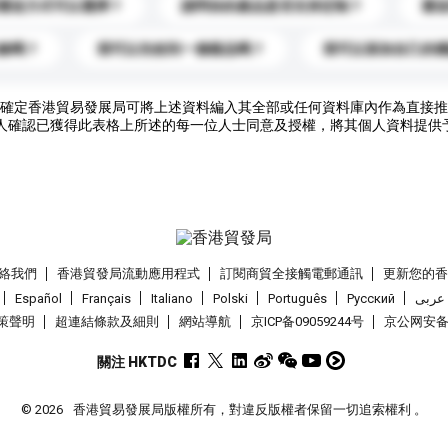
運送方式可以選擇？
請問你的產品是否支持定制？
運
錄嗎？
我可以先收到一個樣品嗎？
我可以添加自己的
確定香港貿易發展局可將上述資料編入其全部或任何資料庫內作為直接推
人確認已獲得此表格上所述的每一位人士同意及授權，將其個人資料提供
絡我們
香港貿發局流動應用程式
訂閱商貿全接觸電郵通訊
更新您的
Español
Français
Italiano
Polski
Português
Pусский
عربى
策聲明
超連結條款及細則
網站導航
京ICP备09059244号
京公网安备 1
關注 HKTDC
© 2026
香港貿易發展局版權所有，對違反版權者保留一切追索權利 。