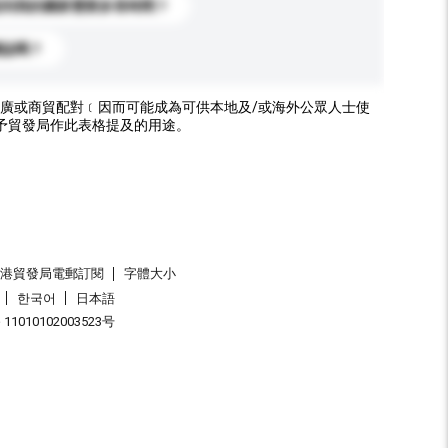
送到我的國家需要多長時間？
標誌嗎？
廣或商貿配對﹝因而可能成為可供本地及/或海外公眾人士使
予貿發局作此表格提及的用途。
香港貿發局電郵訂閱
字體大小
한국어
日本語
1010102003523号