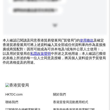
請問你的產品是否支持定制？
本人確認已閱讀及同意香港貿易發展局(“貿發局”)的
使用條款
及確定
香港貿易發展局可將上述資料編入其全部或任何資料庫內作為直接推
廣或商貿配對﹝因而可能成為可供本地及/或海外公眾人士使用﹞，
以及用於貿發局在
私隱政策聲明
中所述之其他用途；本人確認已獲得
此表格上所述的每一位人士同意及授權，將其個人資料提供予貿發局
作此表格提及的用途。
HKTDC.com
關於我們
聯絡我們
香港貿發局流動應用程式
訂閱商貿全接觸電郵通訊
更新您的香港貿發局電郵訂閱