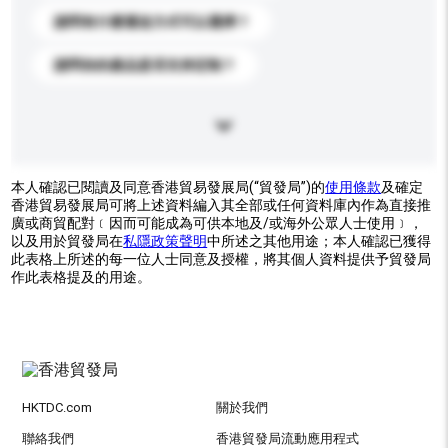
請問有什麼運送方式可以選擇？
請問你的產品是否支持定制？
本人確認已閱讀及同意香港貿易發展局(“貿發局”)的
使用條款
及確定
香港貿易發展局可將上述資料編入其全部或任何資料庫內作為直接推
廣或商貿配對﹝因而可能成為可供本地及/或海外公眾人士使用﹞，
以及用於貿發局在
私隱政策聲明
中所述之其他用途；本人確認已獲得
此表格上所述的每一位人士同意及授權，將其個人資料提供予貿發局
作此表格提及的用途。
HKTDC.com
關於我們
聯絡我們
香港貿發局流動應用程式