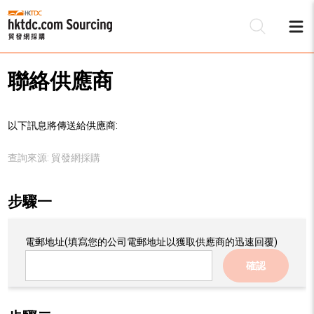
聯絡供應商
以下訊息將傳送給供應商:
查詢來源:
貿發網採購
步驟一
電郵地址
(填寫您的公司電郵地址以獲取供應商的迅速回覆)
確認