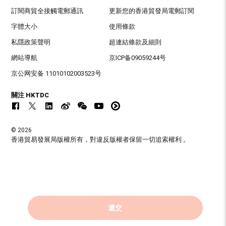
訂閱商貿全接觸電郵通訊
更新您的香港貿發局電郵訂閱
字體大小
使用條款
私隱政策聲明
超連結條款及細則
網站導航
京ICP备09059244号
京公网安备 11010102003523号
關注 HKTDC
© 2026
香港貿易發展局版權所有，對違反版權者保留一切追索權利 。
遞交