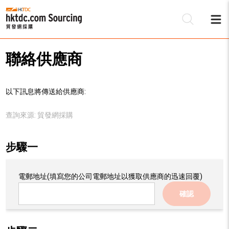
聯絡供應商
以下訊息將傳送給供應商:
查詢來源:
貿發網採購
步驟一
電郵地址
(填寫您的公司電郵地址以獲取供應商的迅速回覆)
確認