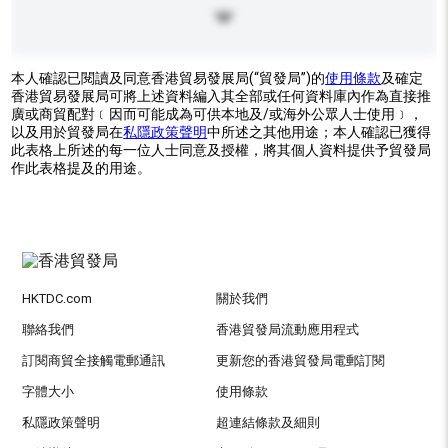
本人確認已閱讀及同意香港貿易發展局(“貿發局”)的
使用條款
及確定
香港貿易發展局可將上述資料編入其全部或任何資料庫內作為直接推
廣或商貿配對﹝因而可能成為可供本地及/或海外公眾人士使用﹞，
以及用於貿發局在
私隱政策聲明
中所述之其他用途；本人確認已獲得
此表格上所述的每一位人士同意及授權，將其個人資料提供予貿發局
作此表格提及的用途。
HKTDC.com
關於我們
聯絡我們
香港貿發局流動應用程式
訂閱商貿全接觸電郵通訊
更新您的香港貿發局電郵訂閱
字體大小
使用條款
私隱政策聲明
超連結條款及細則