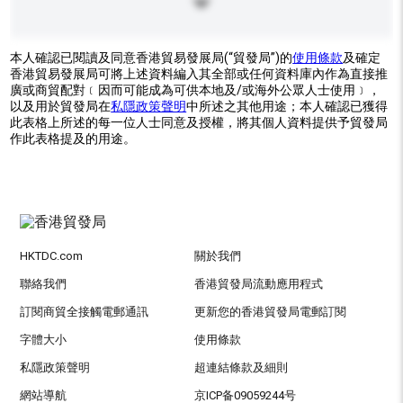
本人確認已閱讀及同意香港貿易發展局(“貿發局”)的
使用條款
及確定
香港貿易發展局可將上述資料編入其全部或任何資料庫內作為直接推
廣或商貿配對﹝因而可能成為可供本地及/或海外公眾人士使用﹞，
以及用於貿發局在
私隱政策聲明
中所述之其他用途；本人確認已獲得
此表格上所述的每一位人士同意及授權，將其個人資料提供予貿發局
作此表格提及的用途。
HKTDC.com
關於我們
聯絡我們
香港貿發局流動應用程式
訂閱商貿全接觸電郵通訊
更新您的香港貿發局電郵訂閱
字體大小
使用條款
私隱政策聲明
超連結條款及細則
網站導航
京ICP备09059244号