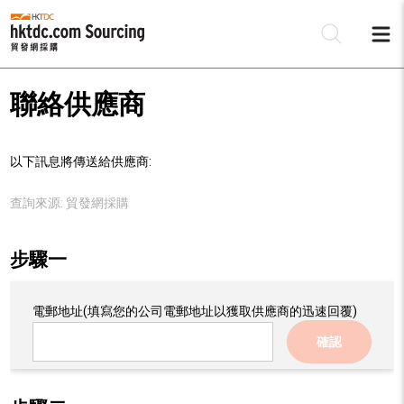
聯絡供應商
以下訊息將傳送給供應商:
查詢來源:
貿發網採購
步驟一
電郵地址
(填寫您的公司電郵地址以獲取供應商的迅速回覆)
確認